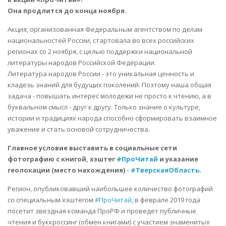
Она продлится до конца ноября.
Акция, организованная Федеральным агентством по делам
национальностей России, стартовала во всех российских
регионах со 2 ноября, с целью поддержки национальной
литературы народов Российской Федерации.
Литература народов России - это уникальная ценность и
кладезь знаний для будущих поколений. Поэтому наша общая
задача - повышать интерес молодежи не просто к чтению, а в
буквальном смысл - друг к другу. Только знание о культуре,
истории и традициях народа способно сформировать взаимное
уважение и стать основой сотрудничества.
Главное условие выставить в социальные сети
фотографию с книгой, хэштег
#ПроЧитай
и указание
геолокации (место нахождения) -
#ТверскаяОбласть
.
Регион, опубликовавший наибольшее количество фотографий
со специальным хэштегом
#ПроЧитай
, в феврале 2019 года
посетит звездная команда ПроРФ и проведет публичные
чтения и буккроссинг (обмен книгами) с участием знаменитых